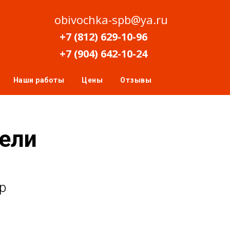
obivochka-spb@ya.ru
+7 (812) 629-10-96
+7 (904) 642-10-24
Наши работы
Цены
Отзывы
ели
р