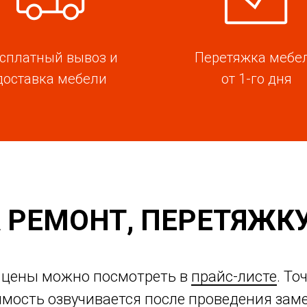
сплатный вывоз и
Перетяжка мебе
доставка мебели
от 1-го дня
 РЕМОНТ, ПЕРЕТЯЖК
 цены можно посмотреть в
прайс-листе
. То
имость озвучивается после проведения заме